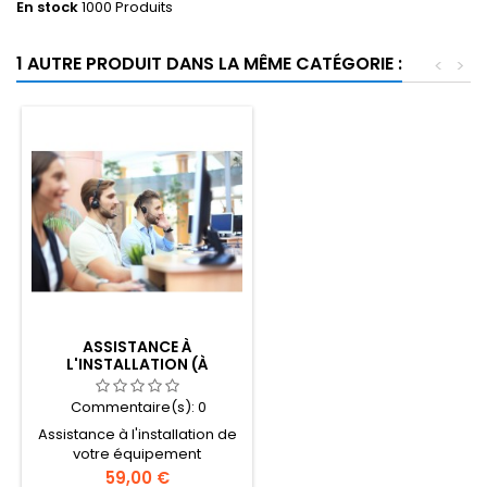
En stock
1000 Produits
1 AUTRE PRODUIT DANS LA MÊME CATÉGORIE :
<
>
ASSISTANCE À
L'INSTALLATION (À
DISTANCE)
Commentaire(s):
0
Assistance à l'installation de
votre équipement
recondtionné (à distance)
Prix
59,00 €