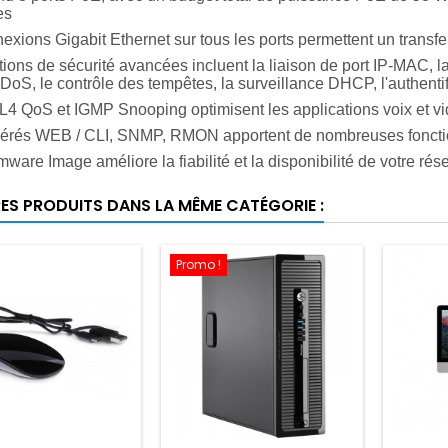
es
exions Gigabit Ethernet sur tous les ports permettent un transf
tions de sécurité avancées incluent la liaison de port IP-MAC, la 
DoS, le contrôle des tempêtes, la surveillance DHCP, l'authentifi
/ L4 QoS et IGMP Snooping optimisent les applications voix et v
érés WEB / CLI, SNMP, RMON apportent de nombreuses fonctio
mware Image améliore la fiabilité et la disponibilité de votre rés
RES PRODUITS DANS LA MÊME CATÉGORIE :
Promo !