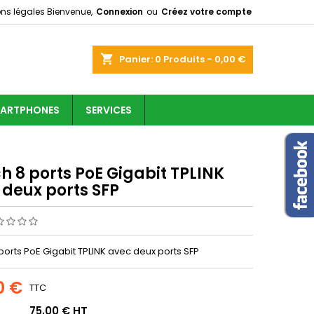
ons légales
Bienvenue,
Connexion
ou
Créez votre compte
shopping_cart
Panier:
0
Produits - 0,00 €
ARTPHONES
SERVICES
h 8 ports PoE Gigabit TPLINK
 deux ports SFP
ports PoE Gigabit TPLINK avec deux ports SFP
0 €
TTC
75,00 € HT