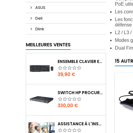
PoE util
ASUS
Les conn
Dell
Les fonc
défense 
Dlink
L2 / L3 
Modes g
MEILLEURES VENTES
Dual Fir
15 AUT
ENSEMBLE CLAVIER ET SOURIS SANS FIL LOGITECH MK295 SILENT
Prix
39,90 €
SWITCH HP PROCURVE 2510G-48, 48 PORTS GIGABIT
Prix
330,00 €
ASSISTANCE À L'INSTALLATION (À DISTANCE)