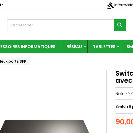
gavel
fr
Informati

ESSOIRES INFORMATIQUES
RÉSEAU
TABLETTES
SM
deux ports SFP
Switc
avec
Note
Switch 8 
90,0