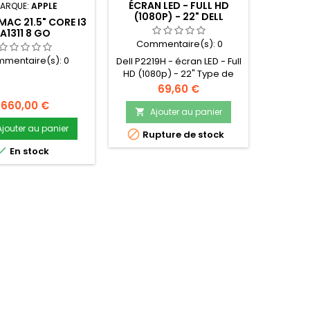
ÉCRAN LED - FULL HD
SWITC
ARQUE:
APPLE
(1080P) - 22" DELL
2510G
MAC 21.5" CORE I3
A1311 8 GO
Commentaire(s):
0
Com
mentaire(s):
0
Dell P2219H - écran LED - Full
Switch 
HD (1080p) - 22" Type de
48, 48 p
Dalle IPS Interface
44 ports
Prix
69,60 €
DisplayPort HDMI VGA
EN Fa
Prix
660,00 €
Résolution 1920 x 1080
10Bas
Ajouter au panier
A


Réglage de l'écran Hauteur
Ajouter au panier


Rupture de stock
Dern
Inclinaison Pivot (rotation)
4x10/1
Pivotant Temps de réponse
(mini-G

En stock
5 ms Constraste 1000:1
Luminosité 250 cd/m2