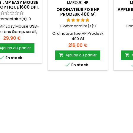
S LMP EASY MOUSE
MARQUE:
HP
M
OPTIQUE 1600 DPI,
ORDINATEUR FIXE HP
APPLE I
GRIS SIDÉRAL
PRODESK 400 G1
MPATIBLE MAC
mmentaire(s):
0
Commentaire(s):
1
Com
LMP Easy Mouse USB-
outons &amp; scroll,
Ordinateur fixe HP Prodesk
que 1600 dpi, Gris
Prix
29,90 €
400 G1
al compatible MAC
Prix
216,00 €
Ajouter au panier
Ajouter au panier



En stock

En stock