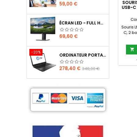
SOURI
Prix
59,00 €
USB-C 
CO
Co
ÉCRAN LED - FULL HD (1080P) - 22" DELL
Souris 
C, 2 b
Prix
69,60 €
opti
sidér

-20%
ORDINATEUR PORTABLE HP 250 G5
Prix
Prix
278,40 €
348,00 €
de
base