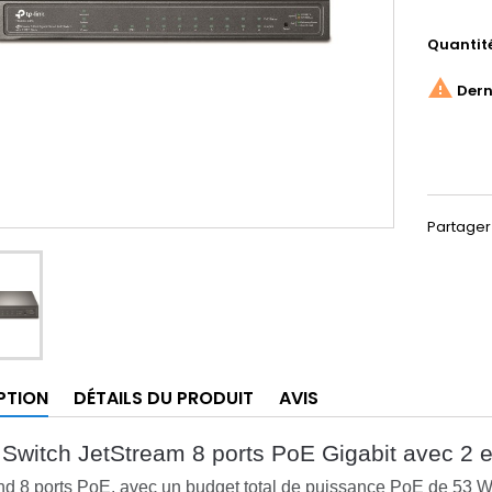
Quantit

Derni
Partager
PTION
DÉTAILS DU PRODUIT
AVIS
 Switch JetStream 8 ports PoE Gigabit avec 
 8 ports PoE, avec un budget total de puissance PoE de 53 W et